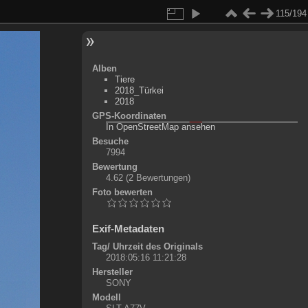
115/194
Alben
Tiere
2018_Türkei
2018
GPS-Koordinaten
©
OpenStreetMap-Mitwirkende
, (
ODbL
)
In OpenStreetMap ansehen
+
Besuche
7994
-
Bewertung
4.62
(2 Bewertungen)
Foto bewerten
Exif-Metadaten
Tag/ Uhrzeit des Originals
2018:05:16 11:21:28
Hersteller
SONY
Modell