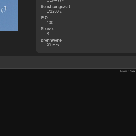
SLT-A77V
Belichtungszeit
1/1250 s
ISO
100
Blende
8
Brennweite
90 mm
Powered by
Piwigo