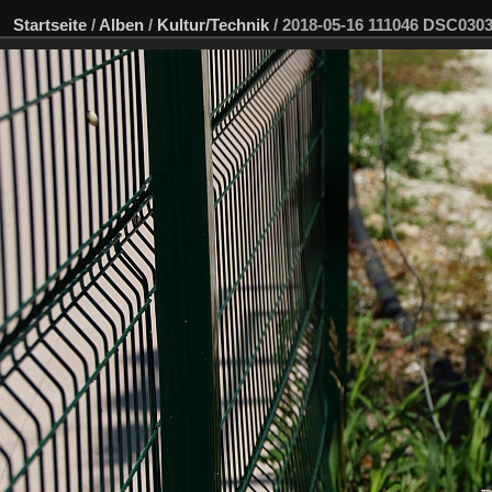
Startseite
/
Alben
/
Kultur/Technik
/
2018-05-16 111046 DSC03