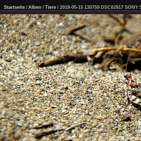
Startseite
/
Alben
/
Tiere
/
2018-05-15 130759 DSC02917 SONY 