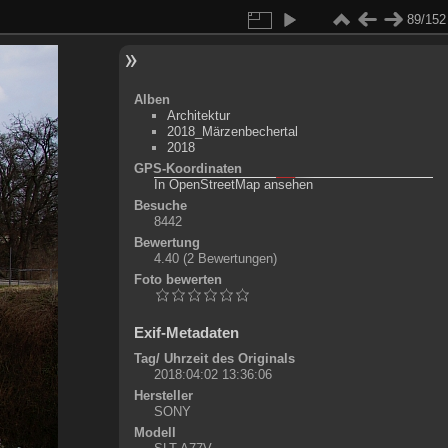
89/152
Alben
Architektur
2018_Märzenbechertal
2018
GPS-Koordinaten
©
OpenStreetMap-Mitwirkende
, (
ODbL
)
In OpenStreetMap ansehen
+
Besuche
8442
-
Bewertung
4.40
(2 Bewertungen)
Foto bewerten
Exif-Metadaten
Tag/ Uhrzeit des Originals
2018:04:02 13:36:06
Hersteller
SONY
Modell