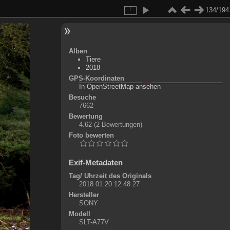
134/194
Alben
Tiere
2018
GPS-Koordinaten
©
OpenStreetMap-Mitwirkende
, (
ODbL
)
In OpenStreetMap ansehen
+
Besuche
7662
-
Bewertung
4.62
(2 Bewertungen)
Foto bewerten
Exif-Metadaten
Tag/ Uhrzeit des Originals
2018:01:20 12:48:27
Hersteller
SONY
Modell
SLT-A77V