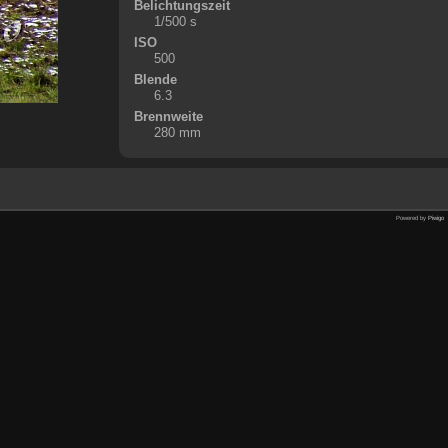
Belichtungszeit
1/500 s
ISO
500
Blende
6.3
Brennweite
280 mm
Powered by
Piwigo