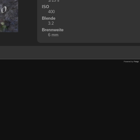
1/15 s
ISO
400
Blende
3.2
Brennweite
6 mm
Powered by
Piwigo