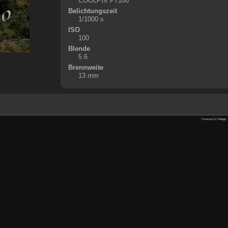
COOLPIX P7100
Belichtungszeit
1/1000 s
ISO
100
Blende
5.6
Brennweite
13 mm
Powered by
Piwigo