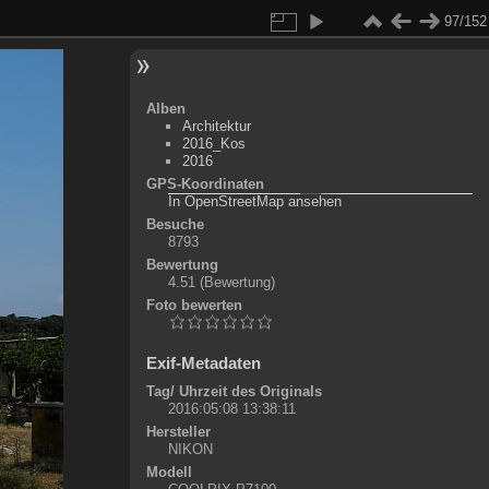
97/152
Alben
Architektur
2016_Kos
2016
GPS-Koordinaten
©
OpenStreetMap-Mitwirkende
, (
ODbL
)
In OpenStreetMap ansehen
+
Besuche
8793
-
Bewertung
4.51
(Bewertung)
Foto bewerten
Exif-Metadaten
Tag/ Uhrzeit des Originals
2016:05:08 13:38:11
Hersteller
NIKON
Modell