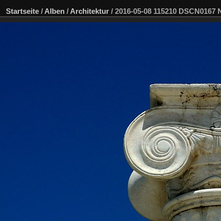
Startseite
/
Alben
/
Architektur
/
2016-05-08 115210 DSCN0167