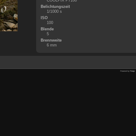
COOLPIX P7100
Belichtungszeit
1/1000 s
ISO
100
Blende
5
Brennweite
6 mm
Powered by
Piwigo