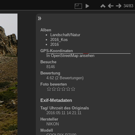
34/83
Alben
Landschaft/Natur
2016_Kos
2016
GPS-Koordinaten
©
OpenStreetMap-Mitwirkende
, (
ODbL
)
In OpenStreetMap ansehen
+
Besuche
8146
-
Bewertung
4.62
(2 Bewertungen)
Foto bewerten
Exif-Metadaten
Tag/ Uhrzeit des Originals
2016:05:11 14:21:11
Hersteller
NIKON
Modell