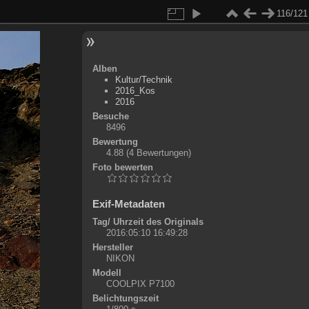
116/121
Alben
Kultur/Technik
2016_Kos
2016
Besuche
8496
Bewertung
4.88
(4 Bewertungen)
Foto bewerten
Exif-Metadaten
Tag/ Uhrzeit des Originals
2016:05:10 16:49:28
Hersteller
NIKON
Modell
COOLPIX P7100
Belichtungszeit