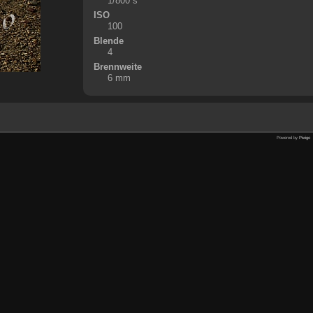
1/800 s
ISO
100
Blende
4
Brennweite
6 mm
Powered by
Piwigo