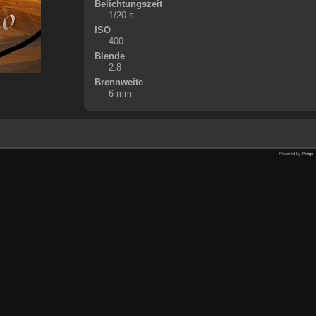
Belichtungszeit
1/20 s
ISO
400
Blende
2.8
Brennweite
6 mm
Powered by
Piwigo