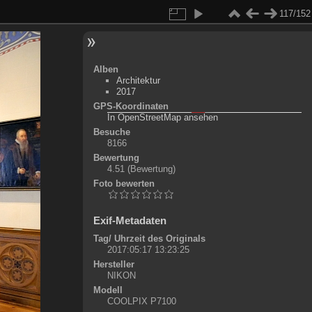
117/152
Alben
Architektur
2017
GPS-Koordinaten
©
OpenStreetMap-Mitwirkende
, (
ODbL
)
In OpenStreetMap ansehen
+
Besuche
8166
-
Bewertung
4.51
(Bewertung)
Foto bewerten
Exif-Metadaten
Tag/ Uhrzeit des Originals
2017:05:17 13:23:25
Hersteller
NIKON
Modell
COOLPIX P7100