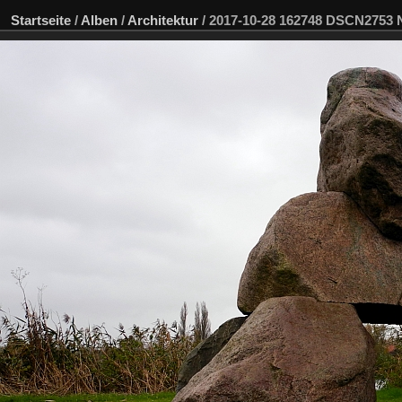
Startseite
/
Alben
/
Architektur
/
2017-10-28 162748 DSCN2753