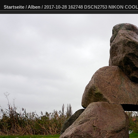
Startseite
/
Alben
/
2017-10-28 162748 DSCN2753 NIKON COOL