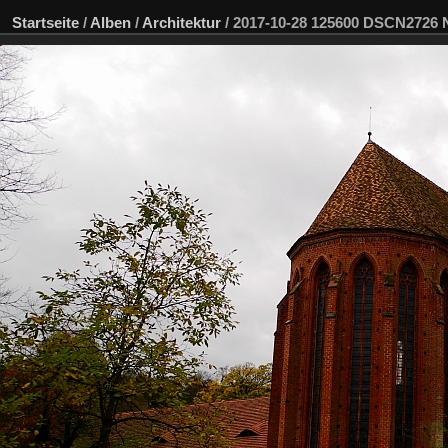
Startseite
/
Alben
/
Architektur
/
2017-10-28 125600 DSCN2726