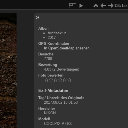
139/152
Alben
Architektur
2017
GPS-Koordinaten
©
OpenStreetMap-Mitwirkende
, (
ODbL
)
In OpenStreetMap ansehen
+
Besuche
7788
-
Bewertung
4.83
(2 Bewertungen)
Foto bewerten
Exif-Metadaten
Tag/ Uhrzeit des Originals
2017:09:02 13:01:53
Hersteller
NIKON
Modell
COOLPIX P7100