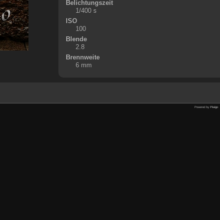
Belichtungszeit
1/400 s
ISO
100
Blende
2.8
Brennweite
6 mm
Powered by
Piwigo