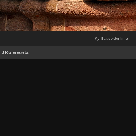
Kyffhäuserdenkmal
0 Kommentar