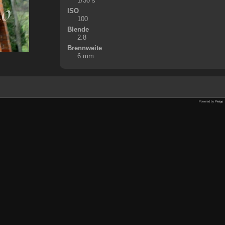
1/30 s
ISO
100
Blende
2.8
Brennweite
6 mm
Powered by
Piwigo