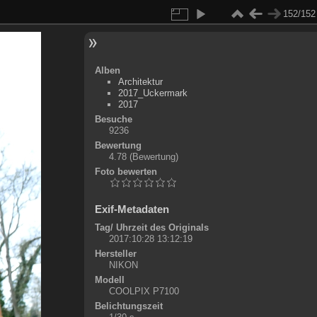
152/152
Alben
Architektur
2017_Uckermark
2017
Besuche
9236
Bewertung
4.78
(Bewertung)
Foto bewerten
Exif-Metadaten
Tag/ Uhrzeit des Originals
2017:10:28 13:12:19
Hersteller
NIKON
Modell
COOLPIX P7100
Belichtungszeit