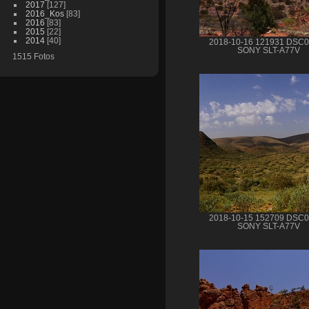
2017
[127]
2016_Kos
[83]
2016
[83]
2015
[22]
2014
[40]
2018-10-16 121931 DSC
SONY SLT-A77V
1515 Fotos
2018-10-15 152709 DSC
SONY SLT-A77V