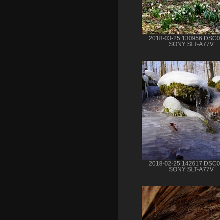
2018-03-25 130956 DSC
SONY SLT-A77V
2018-02-25 142617 DSC
SONY SLT-A77V