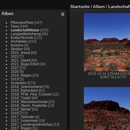
Startseite
/
Alben
/
Landschaf
Alben
Pflanzen/Pilze
[167]
Tiere
[194]
Landschaft/Natur
[425]
Langzeitbelichtung
[36]
Kultur/Technik
[121]
Architektur
[152]
Kosmos
[4]
Straßen
[48]
2022_Irland
[88]
2022
[7]
2021_Island
[94]
2021_Buga Erfurt
[18]
2021
[20]
2020
[9]
2018-10-16 125444 DSC
2019_Rügen
[23]
SONY SLT-A77V
2019
[3]
Australien
[574]
2018_Griechenland
[76]
2018_Ballonfahrt
[51]
2018_FFW_Fest_Crossen
[11]
2018_Türkei
[96]
2018_Märzenbechertal
[23]
2018_Sturm_Frederike
[13]
2018_Winter
[50]
2018
[372]
2017_Silvester
[6]
2017_Uckermark
[18]
2017_Landesgartenschau
[13]
2017_Rügen
[11]