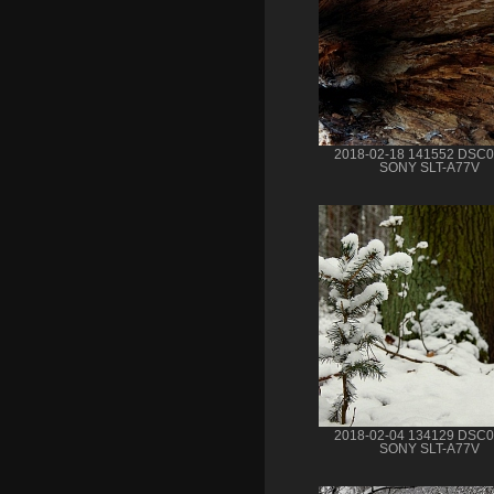
2018-02-18 141552 DSC
SONY SLT-A77V
2018-02-04 134129 DSC
SONY SLT-A77V