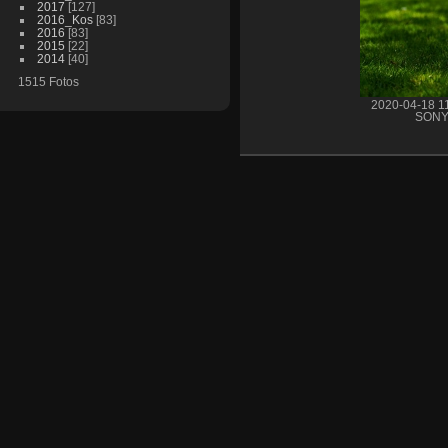
2017
[127]
2016_Kos
[83]
2016
[83]
2015
[22]
2014
[40]
1515 Fotos
2020-04-18 1
SONY