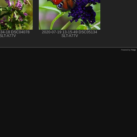
6-34-18 DSC04078
2020-07-19 13-15-49 DSC05134
SLT-A77V
SLT-A77V
Powered by
Piwigo