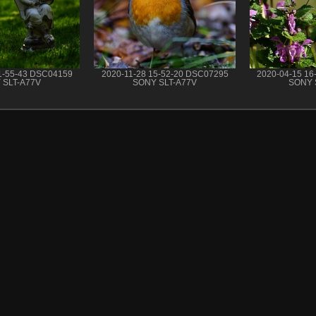
1-55-43 DSC04159
2020-11-28 15-52-20 DSC07295
2020-04-15 1
 SLT-A77V
SONY SLT-A77V
SONY 