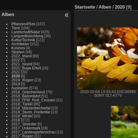
Startseite
/
Alben
/
2020
[9]
Alben
Pflanzen/Pilze
[167]
Tiere
[194]
Landschaft/Natur
[425]
Langzeitbelichtung
[36]
Kultur/Technik
[121]
Architektur
[152]
Kosmos
[4]
Straßen
[48]
2022_Irland
[88]
2022
[7]
2021_Island
[94]
2021_Buga Erfurt
[18]
2021
[20]
2020
[9]
2019_Rügen
[23]
2019
[3]
Australien
[574]
2018_Griechenland
[76]
2020-10-04 13-55-43 DSC06995
SONY SLT-A77V
2018_Ballonfahrt
[51]
2018_FFW_Fest_Crossen
[11]
2018_Türkei
[96]
2018_Märzenbechertal
[23]
2018_Sturm_Frederike
[13]
2018_Winter
[50]
2018
[372]
2017_Silvester
[6]
2017_Uckermark
[18]
2017_Landesgartenschau
[13]
2017_Rügen
[11]